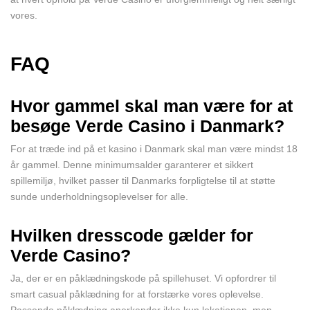
vores.
FAQ
Hvor gammel skal man være for at
besøge Verde Casino i Danmark?
For at træde ind på et kasino i Danmark skal man være mindst 18
år gammel. Denne minimumsalder garanterer et sikkert
spillemiljø, hvilket passer til Danmarks forpligtelse til at støtte
sunde underholdningsoplevelser for alle.
Hvilken dresscode gælder for
Verde Casino?
Ja, der er en påklædningskode på spillehuset. Vi opfordrer til
smart casual påklædning for at forstærke vores oplevelse.