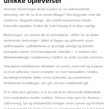
unikke oplevelser
Hvordan frembringer Verde Casino en så velkommende
stemning, der får os til at vende tilbage? Det begynder med det
moderne, elegante design, der subtilt inkorporerer lokale
kulturelle aspekter, hvilket får hvert besøg til at føles særligt.
Belysningen, en central del af atmosfæren, skifter for at skabe
varierende stemninger i løbet af dagen og optimerer vores
spilfornøjelse. Lydbillederne er grundigt udvalgt og blander
energiske rytmer med beroligende melodier – vi mærker den
følelsesmæssige rutsjebanetur mellem at vinde og tabe sammen.
Interaktive installationer tiltrækker os endnu mere ind og inviterer
os til at udforske, mens vi knytter os med medspillere. Unikke
temabegivenheder løfter vores oplevelse og præsenterer
fordybende fortællinger, der går ud over traditionelt spil.
Vi er ikke bare gamere; vi er en del af et vibrerende fællesskab,
hvor nyskabelse møder tradition. Denne nøje sans for finesser i
udformning, lyd og interaktivitet betager vores sanser og forsikrer,
at hvert ophold på Verde Casino er uforglemmeligt og helt særligt