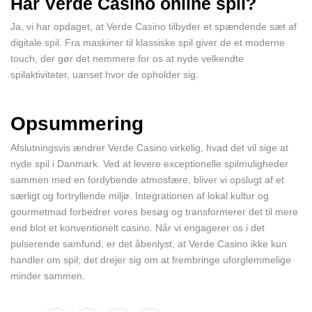
Har Verde Casino online spil?
Ja, vi har opdaget, at Verde Casino tilbyder et spændende sæt af
digitale spil. Fra maskiner til klassiske spil giver de et moderne
touch, der gør det nemmere for os at nyde velkendte
spilaktiviteter, uanset hvor de opholder sig.
Opsummering
Afslutningsvis ændrer Verde Casino virkelig, hvad det vil sige at
nyde spil i Danmark. Ved at levere exceptionelle spilmuligheder
sammen med en fordybende atmosfære, bliver vi opslugt af et
særligt og fortryllende miljø. Integrationen af lokal kultur og
gourmetmad forbedrer vores besøg og transformerer det til mere
end blot et konventionelt casino. Når vi engagerer os i det
pulserende samfund, er det åbenlyst, at Verde Casino ikke kun
handler om spil; det drejer sig om at frembringe uforglemmelige
minder sammen.