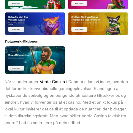
Når vi undersøger
Verde Casino
i Danmark, kan vi indse, hvordan
det forandrer konventionelle gamingoplevelser. Blandingen af
nyskabende spilvalg og en berigende atmosfære tiltrækker os og
ændrer, hvad vi forventer os af et casino. Med et unikt fokus på
lokal kultur inviterer det os til at opdage de nuancer, der bidrager
til dets tiltrækningskraft. Men hvad skiller Verde Casino faktisk fra
andre? Lad os se tættere på dets udbud.