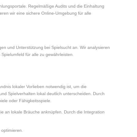
ahlungsportale. Regelmäßige Audits und die Einhaltung
ieren wir eine sichere Online-Umgebung für alle
en und Unterstützung bei Spielsucht an. Wir analysieren
Spielumfeld für alle zu gewährleisten.
dnis lokaler Vorlieben notwendig ist, um die
d Spielverhalten lokal deutlich unterscheiden. Durch
ele oder Fähigkeitsspiele.
ie an lokale Bräuche anknüpfen. Durch die Integration
 optimieren.