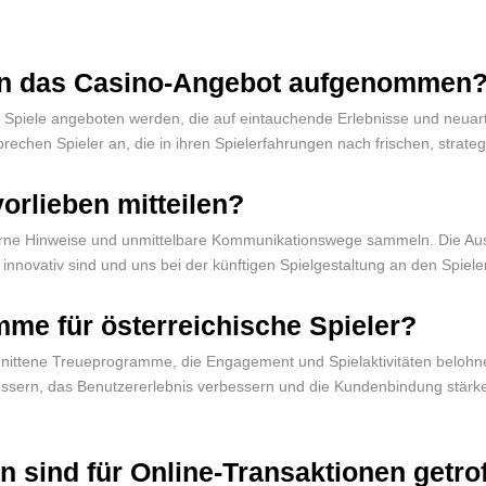
in das Casino-Angebot aufgenommen
piele angeboten werden, die auf eintauchende Erlebnisse und neuartig
 sprechen Spieler an, die in ihren Spielerfahrungen nach frischen, str
orlieben mitteilen?
erne Hinweise und unmittelbare Kommunikationswege sammeln. Die Ausw
 innovativ sind und uns bei der künftigen Spielgestaltung an den Spiele
mme für österreichische Spieler?
chnittene Treueprogramme, die Engagement und Spielaktivitäten belohn
sern, das Benutzererlebnis verbessern und die Kundenbindung stärke
sind für Online-Transaktionen getro