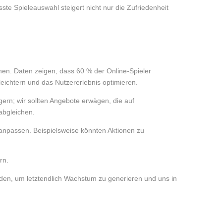
sste Spieleauswahl steigert nicht nur die Zufriedenheit
hen. Daten zeigen, dass 60 % der Online-Spieler
eichtern und das Nutzererlebnis optimieren.
ern; wir sollten Angebote erwägen, die auf
abgleichen.
anpassen. Beispielsweise könnten Aktionen zu
rn.
den, um letztendlich Wachstum zu generieren und uns in