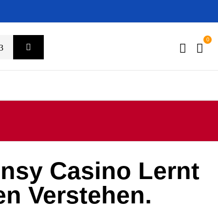
0
insy Casino Lernt
en Verstehen.