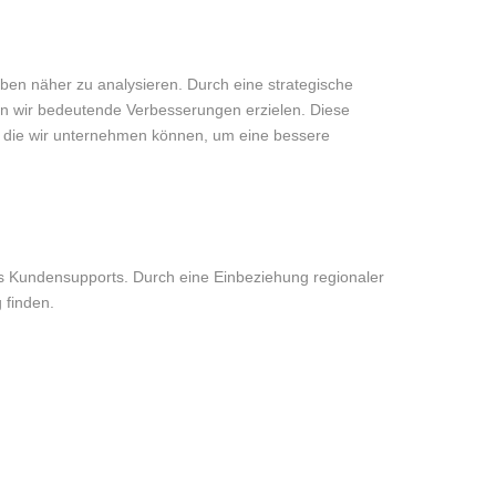
eben näher zu analysieren. Durch eine strategische
n wir bedeutende Verbesserungen erzielen. Diese
, die wir unternehmen können, um eine bessere
des Kundensupports. Durch eine Einbeziehung regionaler
 finden.