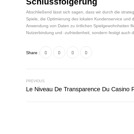
Schlussfolgerung
Abschließend lässt sich sagen, dass wir durch die strate
Spiele, die Optimierung des lokalen Kundenservice und d
Anwendung von Daten zu örtlichen Spielgewohnheiten fließ
Nutzerbindung und -zufriedenheit, sondern festigt auch di
Share :
PREVIOUS