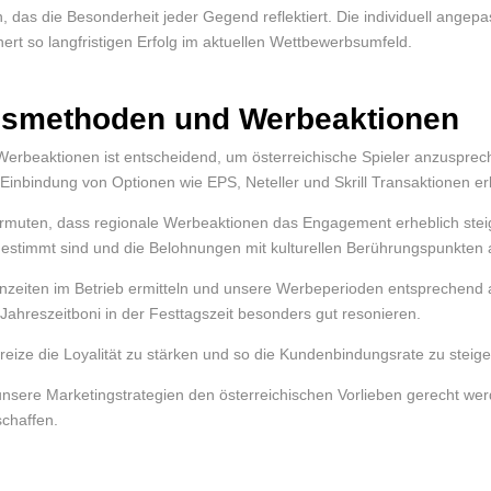
n, das die Besonderheit jeder Gegend reflektiert. Die individuell angepa
chert so langfristigen Erfolg im aktuellen Wettbewerbsumfeld.
ungsmethoden und Werbeaktionen
Werbeaktionen ist entscheidend, um österreichische Spieler anzusprec
nbindung von Optionen wie EPS, Neteller und Skrill Transaktionen erl
ermuten, dass regionale Werbeaktionen das Engagement erheblich steig
gestimmt sind und die Belohnungen mit kulturellen Berührungspunkten 
nzeiten im Betrieb ermitteln und unsere Werbeperioden entsprechend 
ahreszeitboni in der Festtagszeit besonders gut resonieren.
reize die Loyalität zu stärken und so die Kundenbindungsrate zu steige
nsere Marketingstrategien den österreichischen Vorlieben gerecht wer
schaffen.