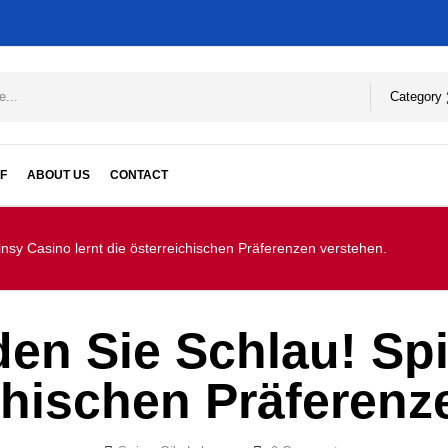
Category
F
ABOUT US
CONTACT
nsy Casino lernt die österreichischen Präferenzen verstehen.
en Sie Schlau! Sp
chischen Präferenz