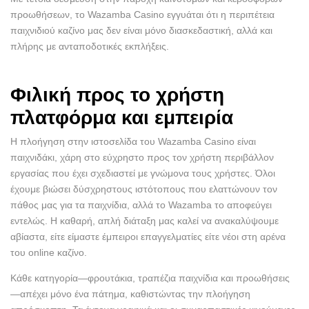
προωθήσεων, το Wazamba Casino εγγυάται ότι η περιπέτεια
παιχνιδιού καζίνο μας δεν είναι μόνο διασκεδαστική, αλλά και
πλήρης με ανταποδοτικές εκπλήξεις.
Φιλική προς το χρήστη
πλατφόρμα και εμπειρία
Η πλοήγηση στην ιστοσελίδα του Wazamba Casino είναι
παιχνιδάκι, χάρη στο εύχρηστο προς τον χρήστη περιβάλλον
εργασίας που έχει σχεδιαστεί με γνώμονα τους χρήστες. Όλοι
έχουμε βιώσει δύσχρηστους ιστότοπους που ελαττώνουν τον
πάθος μας για τα παιχνίδια, αλλά το Wazamba το αποφεύγει
εντελώς. Η καθαρή, απλή διάταξη μας καλεί να ανακαλύψουμε
αβίαστα, είτε είμαστε έμπειροι επαγγελματίες είτε νέοι στη αρένα
του online καζίνο.
Κάθε κατηγορία—φρουτάκια, τραπέζια παιχνίδια και προωθήσεις
—απέχει μόνο ένα πάτημα, καθιστώντας την πλοήγηση