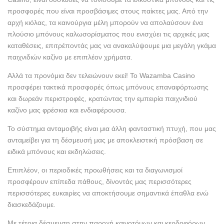
προσφορές που είναι προσβάσιμες στους παίκτες μας. Από την
αρχή κιόλας, τα καινούργια μέλη μπορούν να απολαύσουν ένα
πλούσιο μπόνους καλωσορίσματος που ενισχύει τις αρχικές μας
καταθέσεις, επιτρέποντάς μας να ανακαλύψουμε μια μεγάλη γκάμα
παιχνιδιών καζίνο με επιπλέον χρήματα.
Αλλά τα προνόμια δεν τελειώνουν εκεί! Το Wazamba Casino
προσφέρει τακτικά προσφορές όπως μπόνους επαναφόρτωσης
και δωρεάν περιστροφές, κρατώντας την εμπειρία παιχνιδιού
καζίνο μας φρέσκια και ενδιαφέρουσα.
Το σύστημα ανταμοιβής είναι μια άλλη φανταστική πτυχή, που μας
ανταμείβει για τη δέσμευσή μας με αποκλειστική πρόσβαση σε
ειδικά μπόνους και εκδηλώσεις.
Επιπλέον, οι περιοδικές προωθήσεις και τα διαγωνισμοί
προσφέρουν επίπεδα πάθους, δίνοντάς μας περισσότερες
περισσότερες ευκαιρίες να αποκτήσουμε σημαντικά έπαθλα ενώ
διασκεδάζουμε.
Με τέτοια δέσμευση στην παροχή καινοτόμων και κερδοφόρων