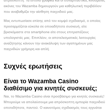
απρόσκοπτη. Τα έντονα γραφικά και οι συναρπαστικές κινούμενες
εικόνες του Wazamba δημιουργούν μια καθηλωτική περιβάλλον
που αναβαθμίζει την αίσθηση παιχνιδιού μας.
Μας εντυπωσίασε επίσης από τον κομψό σχεδιασμό, ο οποίος
προσαρμόζεται εύκολα σε οποιαδήποτε συσκευή, είτε
βρισκόμαστε στα smartphone είτε στους επιτραπέζιους
υπολογιστές μας. Επιπλέον, οι αποτελεσματικές λειτουργίες
αναζήτησης κάνουν την ανακάλυψη των αγαπημένων μας
παιχνιδιών γρήγορη και απλή.
Συχνές ερωτήσεις
Είναι το Wazamba Casino
διαθέσιμο για κινητές συσκευές;
Ναι, το Wazamba Casino είναι προσβάσιμο για κινητές συσκευές!
Μπορούμε να απολαύσουμε μια απρόσκοπτη εμπειρία παιχνιδιού
οποτεδήποτε, παντού. Ο καινοτόμος σχεδιασμός τους εγγυάται