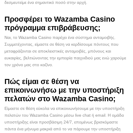
δεσμευτείμε ένα σημαντικό ποσό στην αρχή.
Προσφέρει το Wazamba Casino
πρόγραμμα επιβράβευσης;
Ναι, το Wazamba Casino παρέχει ένα σύστημα ανταμοιβής.
Συμμετέχοντας, είμαστε σε θέση να κερδίσουμε πόντους που
μεταφράζονται σε αποκλειστικές ανταμοιβές, μπόνους και
ευκαιρίες, βελτιώνοντας την εμπειρία παιχνιδιού μας ενώ χαρούμε
τον χρόνο μας στο καζίνο.
Πώς είμαι σε θέση να
επικοινωνήσω με την υποστήριξη
πελατών στο Wazamba Casino;
Είμαστε σε θέση εύκολα να επικοινωνήσουμε με την υποστήριξη
πελατών του Wazamba Casino μέσω live chat ή email. Η ομάδα
υποστήριξης είναι προσβάσιμη 24/7, επομένως βρισκόμαστε
πάντα ένα μήνυμα μακριά από το να πάρουμε την υποστήριξη