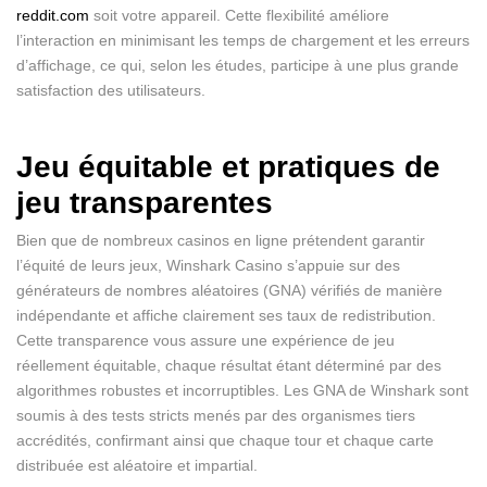
reddit.com
soit votre appareil. Cette flexibilité améliore
l’interaction en minimisant les temps de chargement et les erreurs
d’affichage, ce qui, selon les études, participe à une plus grande
satisfaction des utilisateurs.
Jeu équitable et pratiques de
jeu transparentes
Bien que de nombreux casinos en ligne prétendent garantir
l’équité de leurs jeux, Winshark Casino s’appuie sur des
générateurs de nombres aléatoires (GNA) vérifiés de manière
indépendante et affiche clairement ses taux de redistribution.
Cette transparence vous assure une expérience de jeu
réellement équitable, chaque résultat étant déterminé par des
algorithmes robustes et incorruptibles. Les GNA de Winshark sont
soumis à des tests stricts menés par des organismes tiers
accrédités, confirmant ainsi que chaque tour et chaque carte
distribuée est aléatoire et impartial.