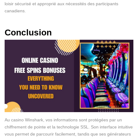
loisir sécurisé et approprié aux nécessités des participants
canadiens.
Conclusion
Au casino Winshark, vos informations sont protégées par un
chiffrement de pointe et la technologie SSL. Son interface intuitive
vous permet de parcourir facilement, tandis que ses générateurs