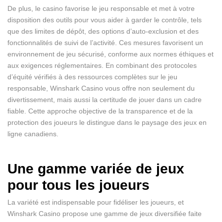
De plus, le casino favorise le jeu responsable et met à votre
disposition des outils pour vous aider à garder le contrôle, tels
que des limites de dépôt, des options d’auto-exclusion et des
fonctionnalités de suivi de l’activité. Ces mesures favorisent un
environnement de jeu sécurisé, conforme aux normes éthiques et
aux exigences réglementaires. En combinant des protocoles
d’équité vérifiés à des ressources complètes sur le jeu
responsable, Winshark Casino vous offre non seulement du
divertissement, mais aussi la certitude de jouer dans un cadre
fiable. Cette approche objective de la transparence et de la
protection des joueurs le distingue dans le paysage des jeux en
ligne canadiens.
Une gamme variée de jeux
pour tous les joueurs
La variété est indispensable pour fidéliser les joueurs, et
Winshark Casino propose une gamme de jeux diversifiée faite