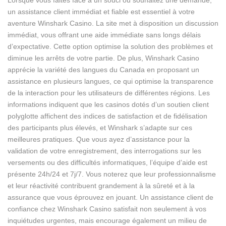
Lorsque vous faites face à un souci ou souhaitez une demande,
un assistance client immédiat et fiable est essentiel à votre
aventure Winshark Casino. La site met à disposition un discussion
immédiat, vous offrant une aide immédiate sans longs délais
d’expectative. Cette option optimise la solution des problèmes et
diminue les arrêts de votre partie. De plus, Winshark Casino
apprécie la variété des langues du Canada en proposant un
assistance en plusieurs langues, ce qui optimise la transparence
de la interaction pour les utilisateurs de différentes régions. Les
informations indiquent que les casinos dotés d’un soutien client
polyglotte affichent des indices de satisfaction et de fidélisation
des participants plus élevés, et Winshark s’adapte sur ces
meilleures pratiques. Que vous ayez d’assistance pour la
validation de votre enregistrement, des interrogations sur les
versements ou des difficultés informatiques, l’équipe d’aide est
présente 24h/24 et 7j/7. Vous noterez que leur professionnalisme
et leur réactivité contribuent grandement à la sûreté et à la
assurance que vous éprouvez en jouant. Un assistance client de
confiance chez Winshark Casino satisfait non seulement à vos
inquiétudes urgentes, mais encourage également un milieu de