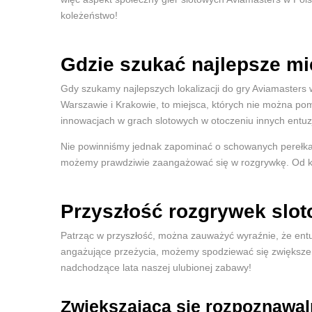
koleżeństwo!
Gdzie szukać najlepsze mi
Gdy szukamy najlepszych lokalizacji do gry Aviamasters 
Warszawie i Krakowie, to miejsca, których nie można p
innowacjach w grach slotowych w otoczeniu innych entuz
Nie powinniśmy jednak zapominać o schowanych perełkach
możemy prawdziwie zaangażować się w rozgrywkę. Od komf
Przyszłość rozgrywek slo
Patrząc w przyszłość, można zauważyć wyraźnie, że entuz
angażujące przeżycia, możemy spodziewać się zwiększeni
nadchodzące lata naszej ulubionej zabawy!
Zwiększająca się rozpoznawa