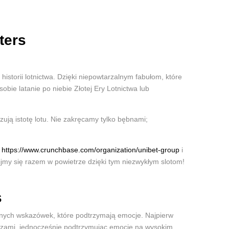
ters
storii lotnictwa. Dzięki niepowtarzalnym fabułom, które
bie latanie po niebie Złotej Ery Lotnictwa lub
ują istotę lotu. Nie zakręcamy tylko bębnami;
y
https://www.crunchbase.com/organization/unibet-group
i
ijmy się razem w powietrze dzięki tym niezwykłym slotom!
s
anych wskazówek, które podtrzymają emocje. Najpierw
uszami, jednocześnie podtrzymując emocje na wysokim