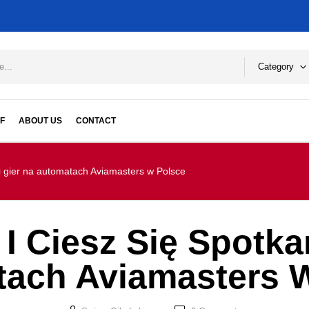
Category
F
ABOUT US
CONTACT
ami gier na automatach Aviamasters w Polsce
 I Ciesz Się Spotk
ach Aviamasters 