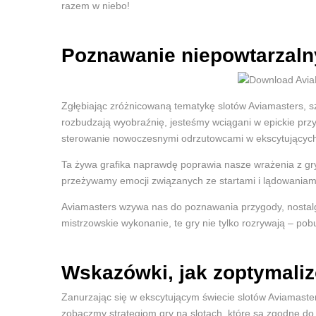
razem w niebo!
Poznawanie niepowtarzal
Zgłębiając zróżnicowaną tematykę slotów Aviamasters, sz
rozbudzają wyobraźnię, jesteśmy wciągani w epickie przy
sterowanie nowoczesnymi odrzutowcami w ekscytującyc
Ta żywa grafika naprawdę poprawia nasze wrażenia z gry,
przeżywamy emocji związanych ze startami i lądowaniam
Aviamasters wzywa nas do poznawania przygody, nostalgii 
mistrzowskie wykonanie, te gry nie tylko rozrywają – po
Wskazówki, jak zoptymali
Zanurzając się w ekscytującym świecie slotów Aviamast
zobaczmy strategiom gry na slotach, które są zgodne d