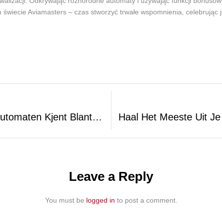
rywalizacji. Odkrywając różnorodne automaty i używając funkcji bonus
ym świecie Aviamasters – czas stworzyć trwałe wspomnienia, celebrując
Live Spillrunder Med Aviamasters-Spilleautomaten Kjent Blant Nordmenns Spillere
Leave a Reply
You must be
logged in
to post a comment.