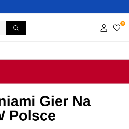
0
aniami Gier Na
W Polsce