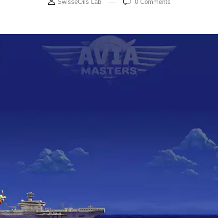
SwisseOils Lab
0
Comments