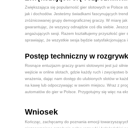
Zwiększająca się popularność gier slotowych w Polsce st
jak i dochodów. Jesteśmy świadkami fascynujących trend
zróżnicowanej grupy demograficznej graczy. W miarę jak
gwarantując, że wszyscy odnajdzie coś dla siebie. Jeszc
angażujących sesji. Razem kształtujemy przyszłość gier 
sprawiając, że wszystkie sesja będzie satysfakcjonująca 
Postęp techniczny w rozgryw
Rosnące entuzjazm graczy grami slotowymi jest już siln
wejście w online slotach, gdzie każdy ruch i zwycięstwo b
wrażenia, dając nam dostęp do ulubionych slotów w każd
na kawę lub odpoczywając w swoim miejscu. Wraz z progr
automatów do gier w Polsce. Przygotujmy się więc na ek
Wniosek
Kończąc, zachęcamy do poznania emocji towarzyszących