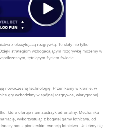
nictwa z ekscytującą rozgrywką. Te sloty nie tylko
. Dzięki strategiom wzbogacającym rozgrywkę możemy w
 współczesnym, tętniącym życiem świecie.
ają nowoczesną technologię. Przenikamy w krainie, w
nice gry wchodzimy w spójnej rozgrywce, wiarygodnej
dku, które oferuje nam zastrzyk adrenaliny. Mechanika
arrację, wykorzystując z bogatej gamy lotnictwa, od
ednoczy nas z pionierskim esencją lotnictwa. Unieśmy się