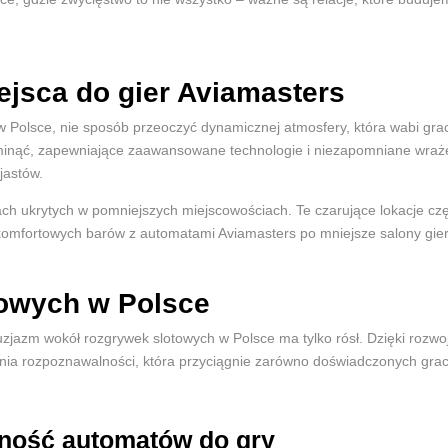
ejsca do gier Aviamasters
w Polsce, nie sposób przeoczyć dynamicznej atmosfery, która wabi grac
ominąć, zapewniające zaawansowane technologie i niezapomniane wraż
jastów.
 ukrytych w pomniejszych miejscowościach. Te czarujące lokacje często
ortowych barów z automatami Aviamasters po mniejsze salony gier, cz
towych w Polsce
jazm wokół rozgrywek slotowych w Polsce ma tylko rósł. Dzięki rozwoj
a rozpoznawalności, która przyciągnie zarówno doświadczonych graczy
lność automatów do gry