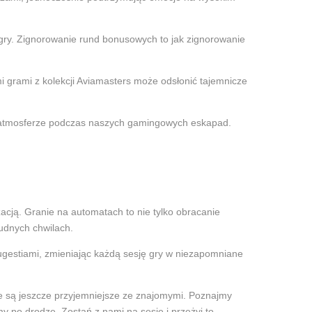
gry. Zignorowanie rund bonusowych to jak zignorowanie
 grami z kolekcji Aviamasters może odsłonić tajemnicze
nej atmosferze podczas naszych gamingowych eskapad.
zacją. Granie na automatach to nie tylko obracanie
udnych chwilach.
sugestiami, zmieniając każdą sesję gry w niezapomniane
óre są jeszcze przyjemniejsze ze znajomymi. Poznajmy
y po drodze. Zostań z nami na sesję i przeżyj to