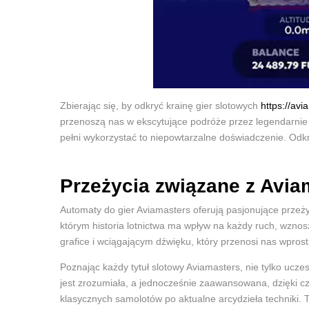
Zbierając się, by odkryć krainę gier slotowych
https://avi
przenoszą nas w ekscytujące podróże przez legendarni
pełni wykorzystać to niepowtarzalne doświadczenie. Odkr
Przeżycia związane z Avia
Automaty do gier Aviamasters oferują pasjonujące przeż
którym historia lotnictwa ma wpływ na każdy ruch, wzno
grafice i wciągającym dźwięku, który przenosi nas wpros
Poznając każdy tytuł slotowy Aviamasters, nie tylko ucz
jest zrozumiała, a jednocześnie zaawansowana, dzięki c
klasycznych samolotów po aktualne arcydzieła techniki. T