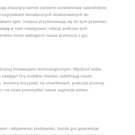
kazują znaczący wzrost zarówno uczestnictwa zawodników,
h i rozgrywkach tematycznych dostosowanych do
wkami spin, miejsca przystosowują się do tych przemian,
zwalająca nam nawiązywać relacje podczas tych
trendów może wzbogacić nasze przeżycia z gry,
ędzanej innowacjami technologicznymi. Wyobraź sobie
na zasięgu! Gry mobilne również redefiniują nasze
zyn; możemy korzystać na smartfonach, podczas przerwy
y i na nowo przemyśleć nasze aspiracje wobec
wom i aktywnemu środowisku, każda gra gwarantuje