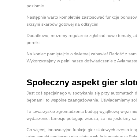
poziomie.
Następnie warto kompletnie zastosować funkcje bonusowe
skrzyni skarbów gotowej na odkrycie!
Dodatkowo, możemy regularnie zgłębiać nowe tematy, aby
perełki.
Na koniec pamiętajcie o świetnej zabawie! Radość z sam
Wykorzystajmy w pełni nasze doświadczenie z Aviamaste
Społeczny aspekt gier slo
Jest coś specjalnego w spotykaniu się przy automatach do
bębnami, to wspólne zaangażowanie. Uświadamiamy sobie
Te towarzyskie zgromadzenia budują wyjątkową więź międz
wydarzenie. Emocje potęguje wiedza, że nie jesteśmy s
Co więcej, innowacyjne funkcje gier slotowych często ins
więc aspekt społeczny gier slotowych Aviamasters w Pols