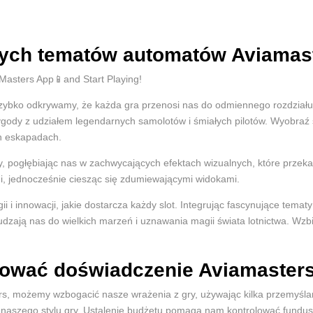
nych tematów automatów Aviamas
ybko odkrywamy, że każda gra przenosi nas do odmiennego rozdziału hi
gody z udziałem legendarnych samolotów i śmiałych pilotów. Wyobraź so
h eskapadach.
 pogłębiając nas w zachwycających efektach wizualnych, które przekaz
i, jednocześnie ciesząc się zdumiewającymi widokami.
i innowacji, jakie dostarcza każdy slot. Integrując fascynujące temat
budzają nas do wielkich marzeń i uznawania magii świata lotnictwa. Wzb
zować doświadczenie Aviamaster
ers, możemy wzbogacić nasze wrażenia z gry, używając kilka przemyśl
o naszego stylu gry. Ustalenie budżetu pomaga nam kontrolować fund