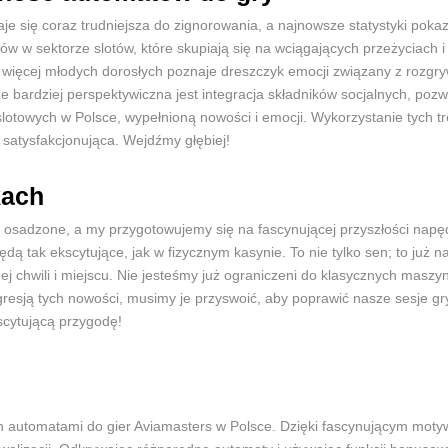
aje się coraz trudniejsza do zignorowania, a najnowsze statystyki po
ów w sektorze slotów, które skupiają się na wciągających przeżyciac
 więcej młodych dorosłych poznaje dreszczyk emocji związany z rozgry
ze bardziej perspektywiczna jest integracja składników socjalnych, po
slotowych w Polsce, wypełnioną nowości i emocji. Wykorzystanie tych 
i satysfakcjonująca. Wejdźmy głębiej!
kach
ie osadzone, a my przygotowujemy się na fascynującej przyszłości nap
ędą tak ekscytujące, jak w fizycznym kasynie. To nie tylko sen; to już 
ej chwili i miejscu. Nie jesteśmy już ograniczeni do klasycznych mas
esją tych nowości, musimy je przyswoić, aby poprawić nasze sesje gr
scytującą przygodę!
 automatami do gier Aviamasters w Polsce. Dzięki fascynującym moty