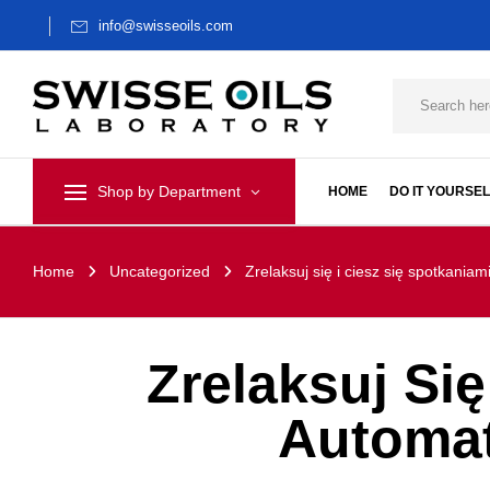
info@swisseoils.com
Shop by Department
HOME
DO IT YOURSEL
Home
Uncategorized
Zrelaksuj się i ciesz się spotkani
Zrelaksuj Się
Automat