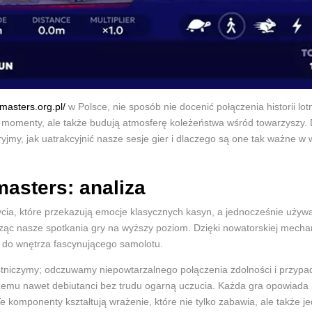
amasters.org.pl/
w Polsce, nie sposób nie docenić połączenia historii lot
e momenty, ale także budują atmosferę koleżeństwa wśród towarzyszy
yjmy, jak uatrakcyjnić nasze sesje gier i dlaczego są one tak ważne w
masters: analiza
ycia, które przekazują emocje klasycznych kasyn, a jednocześnie używ
sząc nasze spotkania gry na wyższy poziom. Dzięki nowatorskiej mecha
t do wnętrza fascynującego samolotu.
estniczymy; odczuwamy niepowtarzalnego połączenia zdolności i przypa
zemu nawet debiutanci bez trudu ogarną uczucia. Każda gra opowiada n
e komponenty kształtują wrażenie, które nie tylko zabawia, ale także j