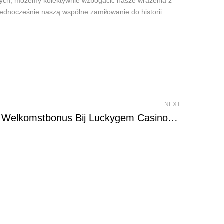
owych, możemy kolektywnie wzbogacić nasze wrażenia z
 jednocześnie naszą wspólne zamiłowanie do historii
NEXT
Haal Het Meeste Uit Je Welkomstbonus Bij Luckygem Casino In Nederland.