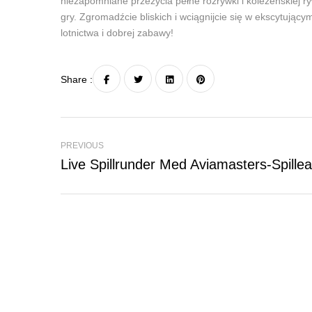
niezapomniane przeżycia pełne rozrywki i koleżeńskiej 
gry. Zgromadźcie bliskich i wciągnijcie się w ekscytując
lotnictwa i dobrej zabawy!
Share :
PREVIOUS