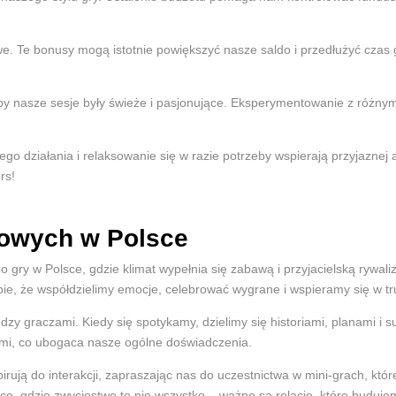
. Te bonusy mogą istotnie powiększyć nasze saldo i przedłużyć czas 
 nasze sesje były świeże i pasjonujące. Eksperymentowanie z różnymi
ego działania i relaksowanie się w razie potrzeby wspierają przyjaz
rs!
towych w Polsce
 gry w Polsce, gdzie klimat wypełnia się zabawą i przyjacielską rywali
, że współdzielimy emocje, celebrować wygrane i wspieramy się w tr
y graczami. Kiedy się spotykamy, dzielimy się historiami, planami i 
ami, co ubogaca nasze ogólne doświadczenia.
pirują do interakcji, zapraszając nas do uczestnictwa w mini-grach, kt
ce, gdzie zwycięstwo to nie wszystko – ważne są relacje, które budujem