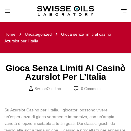
Home
Uncategorized
Gioca senza limiti al casinò
Azurslot per l’Italia
Gioca Senza Limiti Al Casinò
Azurslot Per L’Italia
SwisseOils Lab
0
Comments
Su Azurslot Casino per l’Italia, i giocatori possono vivere
un’esperienza di gioco veramente immersiva, con un’ampia
varietà di opzioni suitable a tutti i gusti. Dai classici giochi da
tavolo alle slot a tema uniche, il casinò è progettato per appagare