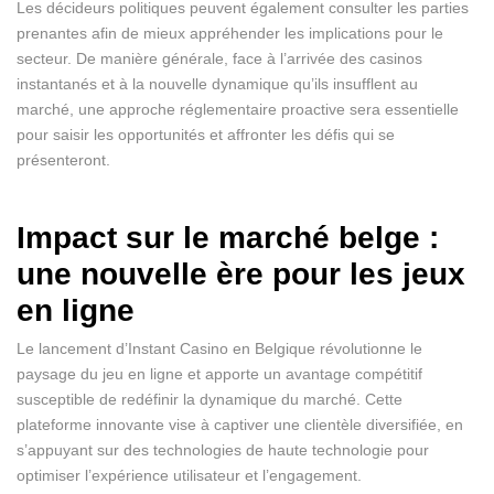
Les décideurs politiques peuvent également consulter les parties
prenantes afin de mieux appréhender les implications pour le
secteur. De manière générale, face à l’arrivée des casinos
instantanés et à la nouvelle dynamique qu’ils insufflent au
marché, une approche réglementaire proactive sera essentielle
pour saisir les opportunités et affronter les défis qui se
présenteront.
Impact sur le marché belge :
une nouvelle ère pour les jeux
en ligne
Le lancement d’Instant Casino en Belgique révolutionne le
paysage du jeu en ligne et apporte un avantage compétitif
susceptible de redéfinir la dynamique du marché. Cette
plateforme innovante vise à captiver une clientèle diversifiée, en
s’appuyant sur des technologies de haute technologie pour
optimiser l’expérience utilisateur et l’engagement.