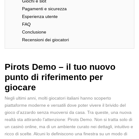
Giochi e slot
Pagamenti e sicurezza
Esperienza utente
FAQ
Conclusione
Recensioni dei giocatori
Pirots Demo – il tuo nuovo
punto di riferimento per
giocare
Negli ultimi anni, molti giocatori italiani hanno scoperto
piattaforme moderne e versatili dove poter vivere il brivido del
gioco d’azzardo senza muoversi da casa. Tra queste, una nuova
realtà sta attirando l’attenzione: Pirots Demo. Non si tratta solo di
un casinò online, ma di un ambiente curato nei dettagli, intuitivo e
ricco di scelte. Alcuni lo definiscono una finestra su un modo di