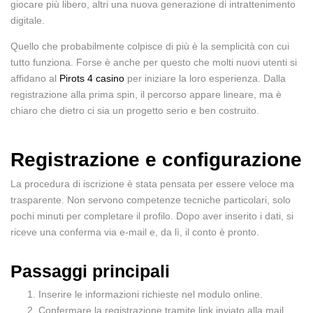
giocare più libero, altri una nuova generazione di intrattenimento
digitale.
Quello che probabilmente colpisce di più è la semplicità con cui
tutto funziona. Forse è anche per questo che molti nuovi utenti si
affidano al
Pirots 4 casino
per iniziare la loro esperienza. Dalla
registrazione alla prima spin, il percorso appare lineare, ma è
chiaro che dietro ci sia un progetto serio e ben costruito.
Registrazione e configurazione
La procedura di iscrizione è stata pensata per essere veloce ma
trasparente. Non servono competenze tecniche particolari, solo
pochi minuti per completare il profilo. Dopo aver inserito i dati, si
riceve una conferma via e-mail e, da lì, il conto è pronto.
Passaggi principali
Inserire le informazioni richieste nel modulo online.
Confermare la registrazione tramite link inviato alla mail.