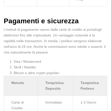
Pagamenti e sicurezza
I metodi di pagamento vanno dalle carte di credito ai portafogli
elettronici fino alle criptovalute. Un vantaggio notevole è la
rapidità nelle transazioni. In media, i prelievi vengono elaborati
nell’arco di 24 ore. Anche le commissioni sono ridotte o assenti, il
che naturalmente fa piacere.
Visa / Mastercard
Skrill / Neteller
Bitcoin e altre crypto popolari
Metodo
Tempistica
Tempistica
Deposito
Prelievo
Carte di
Immediato
1-2 Giorni
Credito