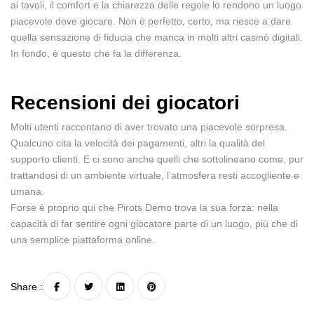
ai tavoli, il comfort e la chiarezza delle regole lo rendono un luogo
piacevole dove giocare. Non è perfetto, certo, ma riesce a dare
quella sensazione di fiducia che manca in molti altri casinò digitali.
In fondo, è questo che fa la differenza.
Recensioni dei giocatori
Molti utenti raccontano di aver trovato una piacevole sorpresa.
Qualcuno cita la velocità dei pagamenti, altri la qualità del
supporto clienti. E ci sono anche quelli che sottolineano come, pur
trattandosi di un ambiente virtuale, l’atmosfera resti accogliente e
umana.
Forse è proprio qui che Pirots Demo trova la sua forza: nella
capacità di far sentire ogni giocatore parte di un luogo, più che di
una semplice piattaforma online.
Share :