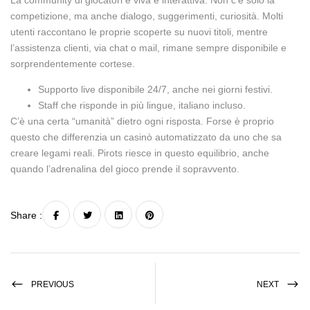
La community di giocatori è viva e interattiva. Non c’è solo la
competizione, ma anche dialogo, suggerimenti, curiosità. Molti
utenti raccontano le proprie scoperte su nuovi titoli, mentre
l’assistenza clienti, via chat o mail, rimane sempre disponibile e
sorprendentemente cortese.
Supporto live disponibile 24/7, anche nei giorni festivi.
Staff che risponde in più lingue, italiano incluso.
C’è una certa “umanità” dietro ogni risposta. Forse è proprio
questo che differenzia un casinò automatizzato da uno che sa
creare legami reali. Pirots riesce in questo equilibrio, anche
quando l’adrenalina del gioco prende il sopravvento.
Share :
PREVIOUS
NEXT