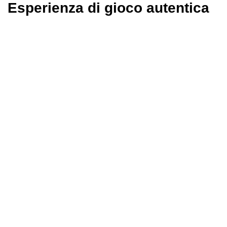
Esperienza di gioco autentica