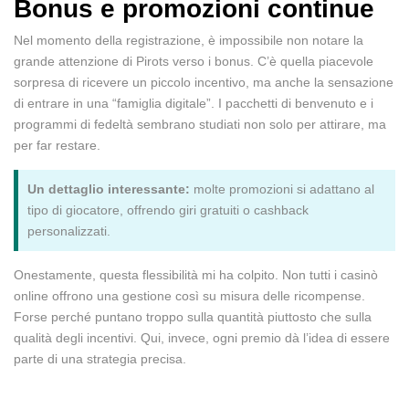
Bonus e promozioni continue
Nel momento della registrazione, è impossibile non notare la
grande attenzione di Pirots verso i bonus. C’è quella piacevole
sorpresa di ricevere un piccolo incentivo, ma anche la sensazione
di entrare in una “famiglia digitale”. I pacchetti di benvenuto e i
programmi di fedeltà sembrano studiati non solo per attirare, ma
per far restare.
Un dettaglio interessante:
molte promozioni si adattano al
tipo di giocatore, offrendo giri gratuiti o cashback
personalizzati.
Onestamente, questa flessibilità mi ha colpito. Non tutti i casinò
online offrono una gestione così su misura delle ricompense.
Forse perché puntano troppo sulla quantità piuttosto che sulla
qualità degli incentivi. Qui, invece, ogni premio dà l’idea di essere
parte di una strategia precisa.