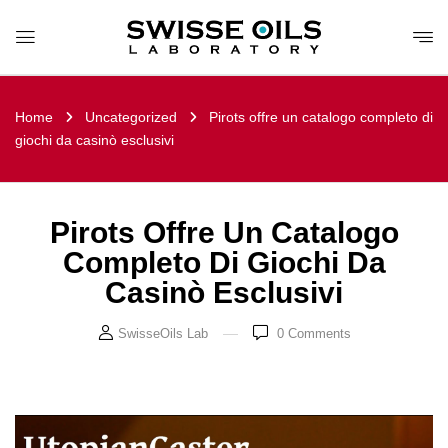
Home
Uncategorized
Pirots offre un catalogo completo di
giochi da casinò esclusivi
Pirots Offre Un Catalogo
Completo Di Giochi Da
Casinò Esclusivi
SwisseOils Lab
0
Comments