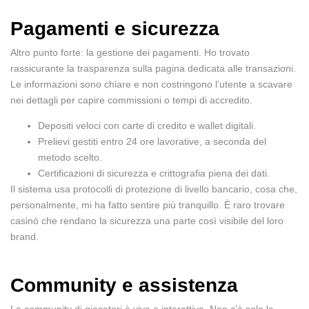
Pagamenti e sicurezza
Altro punto forte: la gestione dei pagamenti. Ho trovato
rassicurante la trasparenza sulla pagina dedicata alle transazioni.
Le informazioni sono chiare e non costringono l’utente a scavare
nei dettagli per capire commissioni o tempi di accredito.
Depositi veloci con carte di credito e wallet digitali.
Prelievi gestiti entro 24 ore lavorative, a seconda del
metodo scelto.
Certificazioni di sicurezza e crittografia piena dei dati.
Il sistema usa protocolli di protezione di livello bancario, cosa che,
personalmente, mi ha fatto sentire più tranquillo. È raro trovare
casinò che rendano la sicurezza una parte così visibile del loro
brand.
Community e assistenza