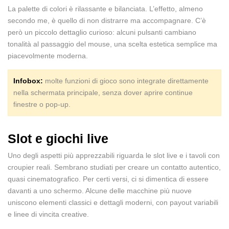
La palette di colori è rilassante e bilanciata. L’effetto, almeno
secondo me, è quello di non distrarre ma accompagnare. C’è
però un piccolo dettaglio curioso: alcuni pulsanti cambiano
tonalità al passaggio del mouse, una scelta estetica semplice ma
piacevolmente moderna.
Infobox:
molte funzioni di gioco sono integrate direttamente
nella schermata principale, senza dover aprire continue
finestre o pop-up.
Slot e giochi live
Uno degli aspetti più apprezzabili riguarda le slot live e i tavoli con
croupier reali. Sembrano studiati per creare un contatto autentico,
quasi cinematografico. Per certi versi, ci si dimentica di essere
davanti a uno schermo. Alcune delle macchine più nuove
uniscono elementi classici e dettagli moderni, con payout variabili
e linee di vincita creative.