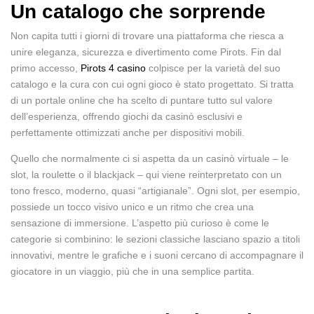
Un catalogo che sorprende
Non capita tutti i giorni di trovare una piattaforma che riesca a
unire eleganza, sicurezza e divertimento come Pirots. Fin dal
primo accesso,
Pirots 4 casino
colpisce per la varietà del suo
catalogo e la cura con cui ogni gioco è stato progettato. Si tratta
di un portale online che ha scelto di puntare tutto sul valore
dell’esperienza, offrendo giochi da casinò esclusivi e
perfettamente ottimizzati anche per dispositivi mobili.
Quello che normalmente ci si aspetta da un casinò virtuale – le
slot, la roulette o il blackjack – qui viene reinterpretato con un
tono fresco, moderno, quasi “artigianale”. Ogni slot, per esempio,
possiede un tocco visivo unico e un ritmo che crea una
sensazione di immersione. L’aspetto più curioso è come le
categorie si combinino: le sezioni classiche lasciano spazio a titoli
innovativi, mentre le grafiche e i suoni cercano di accompagnare il
giocatore in un viaggio, più che in una semplice partita.