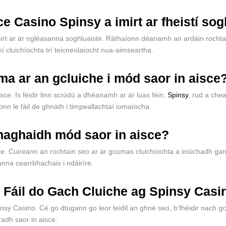
ce Casino Spinsy a imirt ar fheistí sog
 imirt ar ár ngléasanna soghluaiste. Ráthaíonn déanamh an ardáin rochtai
thí cluichíochta trí teicneolaíocht nua-aimseartha.
ma ar an gcluiche i mód saor in aisce
isce. Is féidir linn scrúdú a dhéanamh ar ár luas féin,
Spinsy
, rud a chea
nn le fáil de ghnáth i timpeallachtaí iomaíocha.
haghaidh mód saor in aisce?
isce. Cuireann an rochtain seo ar ár gcumas cluichíochta a iniúchadh g
anna cearrbhachais i ndáiríre.
r Fáil do Gach Cluiche ag Spinsy Casi
insy Casino. Cé go dtugann go leor teidil an ghné seo, b’fhéidir nach gcu
adh saor in aisce.