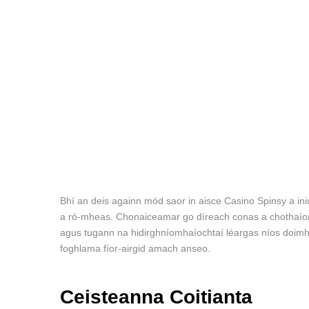
Bhí an deis againn mód saor in aisce Casino Spinsy a iniúc
a ró-mheas. Chonaiceamar go díreach conas a chothaíonn
agus tugann na hidirghníomhaíochtaí léargas níos doimhn
foghlama fíor-airgid amach anseo.
Ceisteanna Coitianta