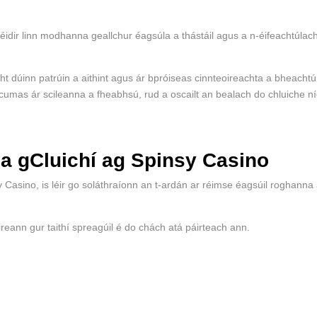
éidir linn modhanna geallchur éagsúla a thástáil agus a n-éifeachtúlac
cht dúinn patrúin a aithint agus ár bpróiseas cinnteoireachta a bheacht
gcumas ár scileanna a fheabhsú, rud a oscailt an bealach do chluiche ní
a gCluichí ag Spinsy Casino
 Casino, is léir go soláthraíonn an t-ardán ar réimse éagsúil roghanna
reann gur taithí spreagúil é do chách atá páirteach ann.