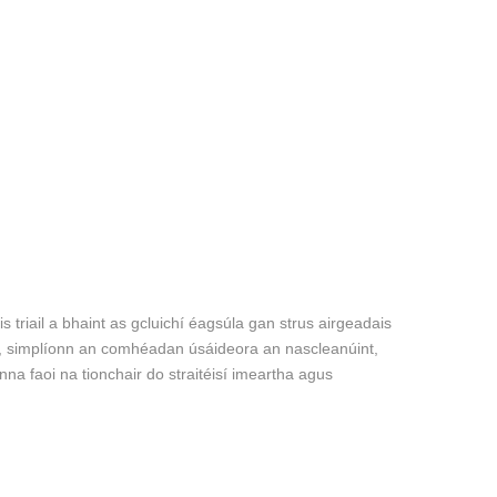
s triail a bhaint as gcluichí éagsúla gan strus airgeadais
n, simplíonn an comhéadan úsáideora an nascleanúint,
 faoi na tionchair do straitéisí imeartha agus