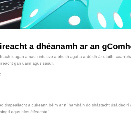
eoireacht a dhéanamh ar an gCom
htach leagan amach intuitive a bheith agat a ardóidh ár dtaithí cear
ireacht gan uaim agus sásúil.
:
iad timpeallacht a cuireann béim ar ní hamháin do shástacht úsáideoirí
aingtí agus níos éifeachtaí.