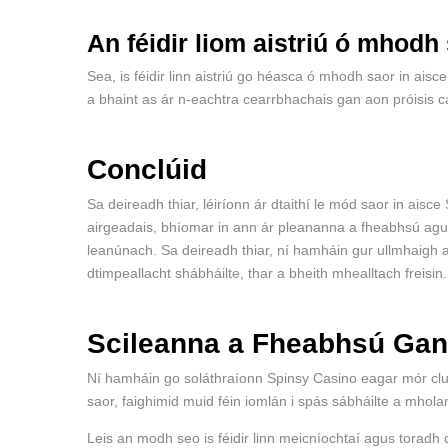
An féidir liom aistriú ó mhodh
Sea, is féidir linn aistriú go héasca ó mhodh saor in aisc
a bhaint as ár n-eachtra cearrbhachais gan aon próisis c
Conclúid
Sa deireadh thiar, léiríonn ár dtaithí le mód saor in aisc
airgeadais, bhíomar in ann ár pleananna a fheabhsú agu
leanúnach. Sa deireadh thiar, ní hamháin gur ullmhaigh an
dtimpeallacht shábháilte, thar a bheith mhealltach freisin.
Scileanna a Fheabhsú Gan
Ní hamháin go soláthraíonn Spinsy Casino eagar mór clui
saor, faighimid muid féin iomlán i spás sábháilte a mho
Leis an modh seo is féidir linn meicníochtaí agus toradh d