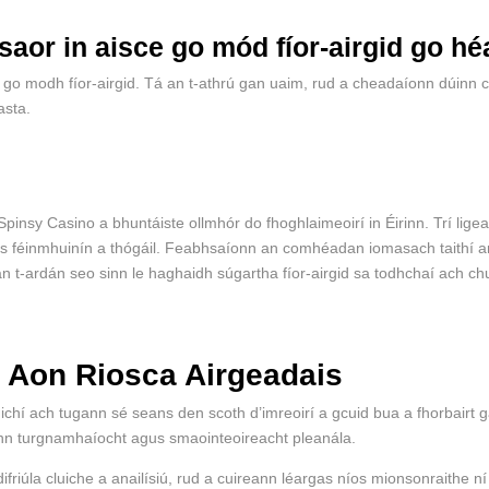
 saor in aisce go mód fíor-airgid go h
e go modh fíor-airgid. Tá an t-athrú gan uaim, rud a cheadaíonn dúinn co
asta.
e Spinsy Casino a bhuntáiste ollmhór do fhoghlaimeoirí in Éirinn. Trí lig
s féinmhuinín a thógáil. Feabhsaíonn an comhéadan iomasach taithí an
 t-ardán seo sinn le haghaidh súgartha fíor-airgid sa todhchaí ach chui
 Aon Riosca Airgeadais
chí ach tugann sé seans den scoth d’imreoirí a gcuid bua a fhorbairt g
lann turgnamhaíocht agus smaointeoireacht pleanála.
ifriúla cluiche a anailísiú, rud a cuireann léargas níos mionsonraithe ní