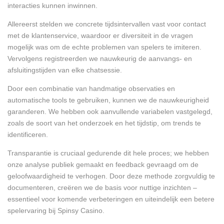
interacties kunnen inwinnen.
Allereerst stelden we concrete tijdsintervallen vast voor contact
met de klantenservice, waardoor er diversiteit in de vragen
mogelijk was om de echte problemen van spelers te imiteren.
Vervolgens registreerden we nauwkeurig de aanvangs- en
afsluitingstijden van elke chatsessie.
Door een combinatie van handmatige observaties en
automatische tools te gebruiken, kunnen we de nauwkeurigheid
garanderen. We hebben ook aanvullende variabelen vastgelegd,
zoals de soort van het onderzoek en het tijdstip, om trends te
identificeren.
Transparantie is cruciaal gedurende dit hele proces; we hebben
onze analyse publiek gemaakt en feedback gevraagd om de
geloofwaardigheid te verhogen. Door deze methode zorgvuldig te
documenteren, creëren we de basis voor nuttige inzichten –
essentieel voor komende verbeteringen en uiteindelijk een betere
spelervaring bij Spinsy Casino.