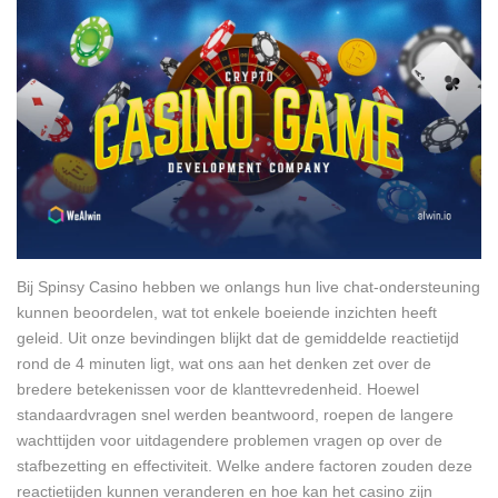
Bij Spinsy Casino hebben we onlangs hun live chat-ondersteuning
kunnen beoordelen, wat tot enkele boeiende inzichten heeft
geleid. Uit onze bevindingen blijkt dat de gemiddelde reactietijd
rond de 4 minuten ligt, wat ons aan het denken zet over de
bredere betekenissen voor de klanttevredenheid. Hoewel
standaardvragen snel werden beantwoord, roepen de langere
wachttijden voor uitdagendere problemen vragen op over de
stafbezetting en effectiviteit. Welke andere factoren zouden deze
reactietijden kunnen veranderen en hoe kan het casino zijn