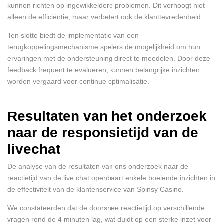
kunnen richten op ingewikkeldere problemen. Dit verhoogt niet
alleen de efficiëntie, maar verbetert ook de klanttevredenheid.
Ten slotte biedt de implementatie van een
terugkoppelingsmechanisme spelers de mogelijkheid om hun
ervaringen met de ondersteuning direct te meedelen. Door deze
feedback frequent te evalueren, kunnen belangrijke inzichten
worden vergaard voor continue optimalisatie.
Resultaten van het onderzoek
naar de responsietijd van de
livechat
De analyse van de resultaten van ons onderzoek naar de
reactietijd van de live chat openbaart enkele boeiende inzichten in
de effectiviteit van de klantenservice van Spinsy Casino.
We constateerden dat de doorsnee reactietijd op verschillende
vragen rond de 4 minuten lag, wat duidt op een sterke inzet voor