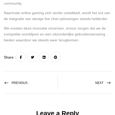
community.
Naarmate online gaming zich verder ontwikkelt, wordt het nut van
de integratie van stevige live chat-oplossingen steeds helderder.
We moeten deze innovatie omarmen, ervoor zorgen dat we de
competitie voorblijven en een uitzonderlijke gebruikerservaring
bieden waardoor we steeds weer terugkomen.
Share :
PREVIOUS
NEXT
Leave a Reply